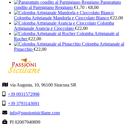
nella
Pangrattato
pagina
Fascia
condito al Parmigiano Reggiano
€
1,70
-
€
8,00
del
di
prodotto
prezzo:
Colomba Artigianale Mandorla e Cioccolato Bianco
€
22,00
da
Colomba
€1,70
Artigianale Arancia e Cioccolato
€
22,00
a
Colomba Artigianale al
€8,00
Rocher
€
22,00
Colomba Artigianale al
Pistacchio
€
22,00
via Augusta, 10, 96100 Siracusa SR
+39 0931572998
+39 3793143691
info@passionisiciliane.com
PI 02007940899