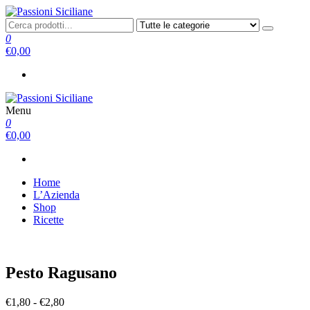
Salta
e
Passioni Siciliane
prodotti tipici
vai
0
al
€0,00
contenuto
Menu
Passioni Siciliane
prodotti tipici
0
€0,00
Home
L’Azienda
Shop
Ricette
Pesto Ragusano
Fascia
€
1,80
-
€
2,80