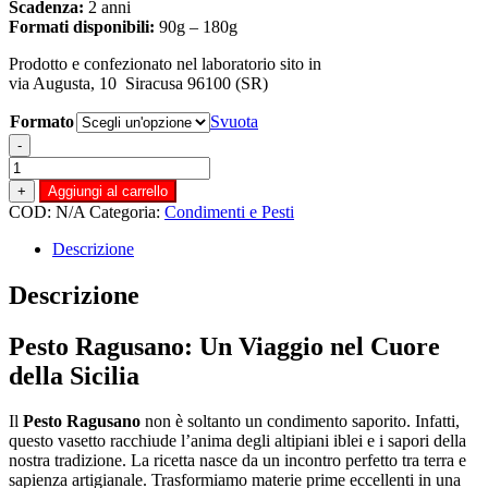
Scadenza:
2 anni
Formati disponibili:
90g – 180g
Prodotto e confezionato nel laboratorio sito in
via Augusta, 10 Siracusa 96100 (SR)
Formato
Svuota
-
Pesto
Ragusano
+
Aggiungi al carrello
quantità
COD:
N/A
Categoria:
Condimenti e Pesti
Descrizione
Descrizione
Pesto Ragusano: Un Viaggio nel Cuore
della Sicilia
Il
Pesto Ragusano
non è soltanto un condimento saporito. Infatti,
questo vasetto racchiude l’anima degli altipiani iblei e i sapori della
nostra tradizione. La ricetta nasce da un incontro perfetto tra terra e
sapienza artigianale. Trasformiamo materie prime eccellenti in una