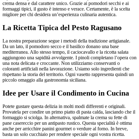
crema densa e dal carattere unico. Grazie ai pomodori secchi e ai
formaggi tipici, il gusto è intenso e verace. Certamente, è la scelta
migliore per chi desidera un’esperienza culinaria autentica.
La Ricetta Tipica del Pesto Ragusano
La nostra preparazione segue i metodi della tradizione artigianale.
Da un lato, il pomodoro secco e il basilico donano una base
mediterranea. Allo stesso tempo, il caciocavallo e la ricotta salata
aggiungono una sapidità avvolgente. I pinoli completano l’opera con
una nota delicata e croccante. Non utilizziamo conservanti o
coloranti artificiali nella lavorazione. Usiamo solo ingredienti che
rispettano la storia del territorio. Ogni vasetto rappresenta quindi un
piccolo omaggio alla gastronomia siciliana.
Idee per Usare il Condimento in Cucina
Potete gustare questa delizia in molti modi differenti e originali.
Provatela per condire un primo piatto di pasta calda, lasciando che il
formaggio si sciolga. In alternativa, spalmate la crema su fette di
pane casereccio per un antipasto rustico. Questa specialità è ottima
anche per arricchire panini gourmet o verdure al forno. In breve,
basta un solo cucchiaio per rendere speciale ogni vostra ricetta.