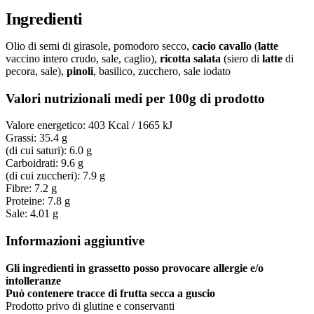
di
Ingredienti
prezzo:
da
€1,80
Olio di semi di girasole, pomodoro secco,
cacio cavallo
(
latte
a
vaccino intero crudo, sale, caglio),
ricotta salata
(siero di
latte
di
€2,80
pecora, sale),
pinoli
, basilico, zucchero, sale iodato
Valori nutrizionali medi per 100g di prodotto
Valore energetico: 403 Kcal / 1665 kJ
Grassi: 35.4 g
(di cui saturi): 6.0 g
Carboidrati: 9.6 g
(di cui zuccheri): 7.9 g
Fibre: 7.2 g
Proteine: 7.8 g
Sale: 4.01 g
Informazioni aggiuntive
Gli ingredienti in grassetto posso provocare allergie e/o
intolleranze
Può contenere tracce di frutta secca a guscio
Prodotto privo di glutine e conservanti