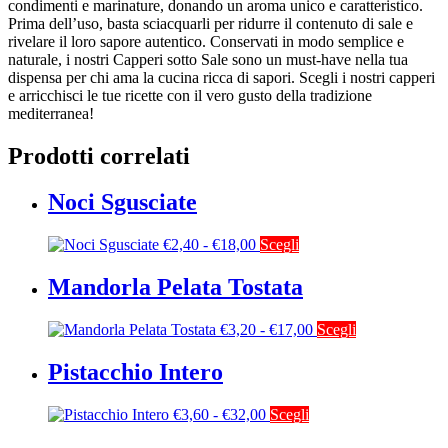
condimenti e marinature, donando un aroma unico e caratteristico.
Prima dell’uso, basta sciacquarli per ridurre il contenuto di sale e
rivelare il loro sapore autentico. Conservati in modo semplice e
naturale, i nostri Capperi sotto Sale sono un must-have nella tua
dispensa per chi ama la cucina ricca di sapori. Scegli i nostri capperi
e arricchisci le tue ricette con il vero gusto della tradizione
mediterranea!
Prodotti correlati
Noci Sgusciate
Fascia
Questo
€
2,40
-
€
18,00
Scegli
di
prodotto
prezzo:
ha
Mandorla Pelata Tostata
da
più
€2,40
varianti.
Fascia
Questo
€
3,20
-
€
17,00
Scegli
a
Le
di
prodotto
€18,00
opzioni
prezzo:
ha
Pistacchio Intero
possono
da
più
essere
€3,20
varianti.
scelte
Fascia
Questo
€
3,60
-
€
32,00
Scegli
a
Le
nella
di
prodotto
€17,00
opzioni
pagina