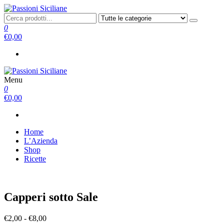
Salta
e
Passioni Siciliane
prodotti tipici
vai
0
al
€0,00
contenuto
Menu
Passioni Siciliane
prodotti tipici
0
€0,00
Home
L’Azienda
Shop
Ricette
Capperi sotto Sale
Fascia
€
2,00
-
€
8,00