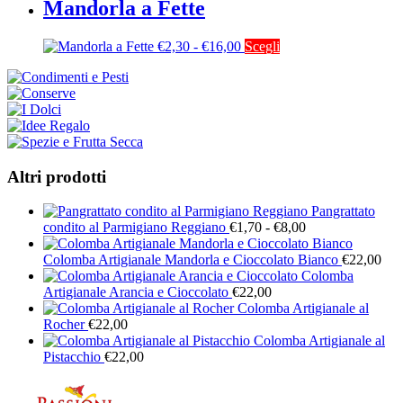
prezzo:
ha
Mandorla a Fette
possono
del
da
più
essere
prodotto
€3,60
varianti.
scelte
Fascia
Questo
€
2,30
-
€
16,00
Scegli
a
Le
nella
di
prodotto
€32,00
opzioni
pagina
prezzo:
ha
possono
del
da
più
essere
prodotto
€2,30
varianti.
scelte
a
Le
nella
€16,00
opzioni
pagina
possono
del
Altri prodotti
essere
prodotto
scelte
nella
Pangrattato
pagina
Fascia
condito al Parmigiano Reggiano
€
1,70
-
€
8,00
del
di
prodotto
prezzo:
Colomba Artigianale Mandorla e Cioccolato Bianco
€
22,00
da
Colomba
€1,70
Artigianale Arancia e Cioccolato
€
22,00
a
Colomba Artigianale al
€8,00
Rocher
€
22,00
Colomba Artigianale al
Pistacchio
€
22,00