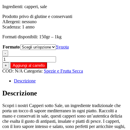
di
Ingredienti: capperi, sale
prezzo:
da
Prodotto privo di glutine e conservanti
€2,00
Allergeni: nessuno
a
Scadenza: 1 anno
€8,00
Formati disponibili: 150gr – 1kg
Formato
Svuota
-
Capperi
sotto
+
Aggiungi al carrello
Sale
COD:
N/A
Categoria:
Spezie e Frutta Secca
quantità
Descrizione
Descrizione
Scopri i nostri Capperi sotto Sale, un ingrediente tradizionale che
porta un tocco di sapore mediterraneo in ogni piatto. Raccolti a
mano e conservati in sale, questi capperi sono un’autentica delizia
che esalta il gusto di antipasti, insalate e piatti di pesce. I capperi,
con il loro sapore intenso e salato, sono perfetti per arricchire sughi,